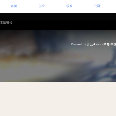
首页
供应
求购
公司
友情链接：
Powered by
开云·kaiyun体育(