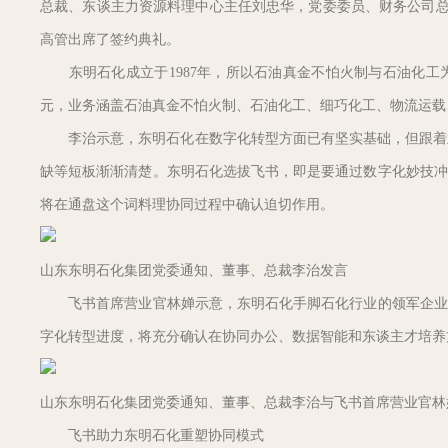
总裁、东谈主力资源料理中心主任刘忠华，党委委员、财务公司总
高管出席了签约典礼。
东明石化成立于1987年，所以石油真金不怕火制与石油化工
元，业务涵盖石油真金不怕火制、石油化工、细巧化工、物流运载
李治示意，东明石化在数字化转型方面已有坚实基础，但跟着业
缺等短板渐渐清楚。东明石化选拔飞书，即是要通过数字化妙技冲
将在通盘这个词料理协同过程中确认迫切作用。
山东东明石化集团党委通知、董事、总裁李治发言
飞书首席营业官林婵示意，东明石化手脚石化行业的领军企业，
字化转型进度，将充分确认在协同办公、数据智能和东谈主才培养
山东东明石化集团党委通知、董事、总裁李治与飞书首席营业官林
飞书助力东明石化重塑协同模式