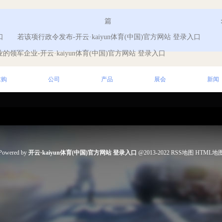
一篇
录入口 若该项行政令发布-开云·kaiyun体育(中国)官方网站 登录入口
领军企业-开云·kaiyun体育(中国)官方网站 登录入口
求购
公司
产品
展会
新闻
Powered by
开云·kaiyun体育(中国)官方网站 登录入口
@2013-2022
RSS地图
HTML地