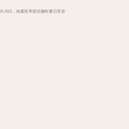
月28日，他遵照率部后撤时遭日军进