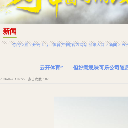
新闻
你的位置：
开云·kaiyun体育(中国)官方网站 登录入口
>
新闻
> 云
云开体育” 但好意思味可乐公司随后复兴
2026-07-03 07:55 点击次数：82