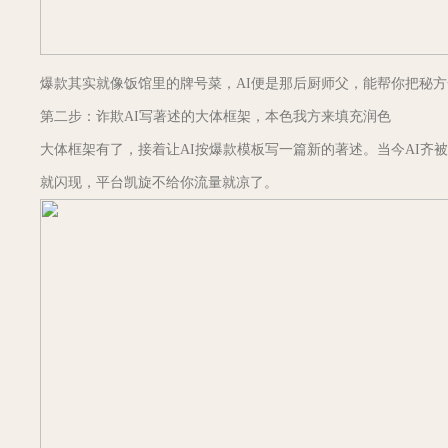
爆款其实就像饭馆里的牌号菜，AI便是那后厨师父，能帮你把秘
第二步：诈欺AI写著述的大体框架，本色我方来填充润色
大体框架有了，接着让AI按爆款模板写一篇新的著述。当今AI齐
就闪现，平台凯旋不给你流量就凉了。