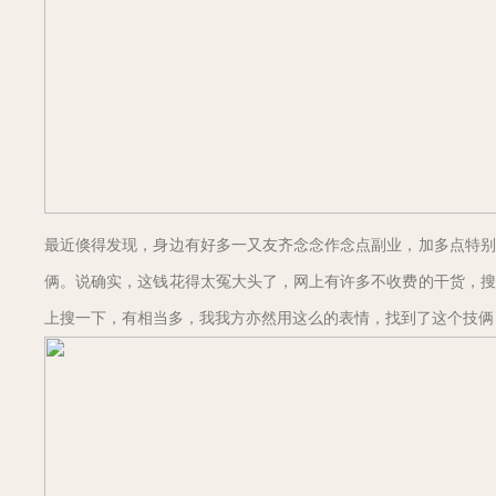
最近倏得发现，身边有好多一又友齐念念作念点副业，加多点特别
俩。说确实，这钱花得太冤大头了，网上有许多不收费的干货，搜
上搜一下，有相当多，我我方亦然用这么的表情，找到了这个技俩，