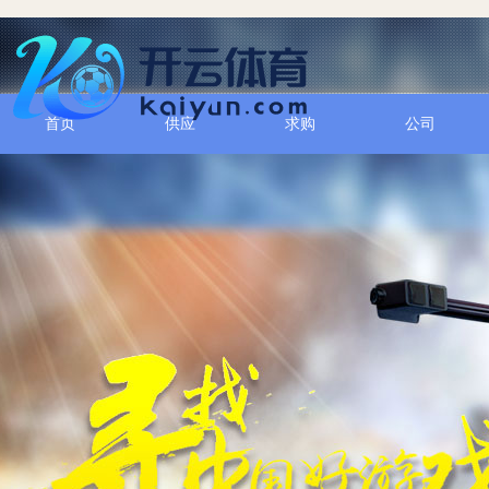
首页
供应
求购
公司