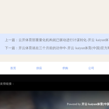
上一篇：
云开体育部重量化机构就已驱动进行计谋转化-开云·kaiyun体
下一篇：
开云体育就在三个月前的访华中-开云·kaiyun体育(中国)官
首页
供应
求购
公司
友情链接：
Powered by
开云·kaiyun体育(