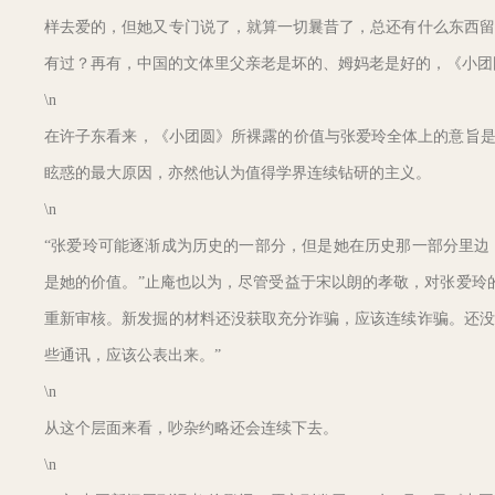
样去爱的，但她又专门说了，就算一切曩昔了，总还有什么东西留
有过？再有，中国的文体里父亲老是坏的、姆妈老是好的，《小团
\n
在许子东看来，《小团圆》所裸露的价值与张爱玲全体上的意旨是
眩惑的最大原因，亦然他认为值得学界连续钻研的主义。
\n
“张爱玲可能逐渐成为历史的一部分，但是她在历史那一部分里边
是她的价值。”止庵也以为，尽管受益于宋以朗的孝敬，对张爱玲
重新审核。新发掘的材料还没获取充分诈骗，应该连续诈骗。还没
些通讯，应该公表出来。”
\n
从这个层面来看，吵杂约略还会连续下去。
\n