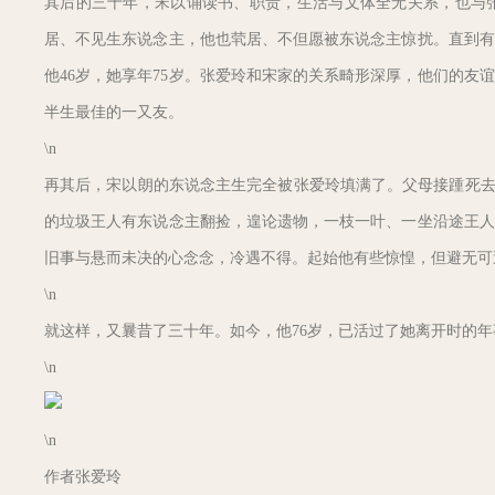
其后的三十年，宋以诵读书、职责，生活与文体全无关系，也与
居、不见生东说念主，他也茕居、不但愿被东说念主惊扰。直到有
他46岁，她享年75岁。张爱玲和宋家的关系畸形深厚，他们的友
半生最佳的一又友。
\n
再其后，宋以朗的东说念主生完全被张爱玲填满了。父母接踵死去
的垃圾王人有东说念主翻捡，遑论遗物，一枝一叶、一坐沿途王人
旧事与悬而未决的心念念，冷遇不得。起始他有些惊惶，但避无可
\n
就这样，又曩昔了三十年。如今，他76岁，已活过了她离开时的年
\n
\n
作者张爱玲