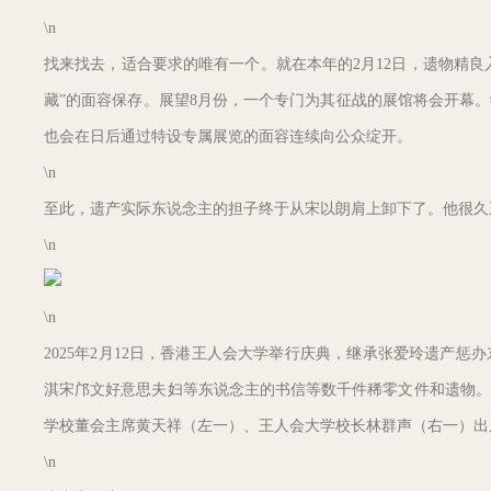
\n
找来找去，适合要求的唯有一个。就在本年的2月12日，遗物精良
藏”的面容保存。展望8月份，一个专门为其征战的展馆将会开幕
也会在日后通过特设专属展览的面容连续向公众绽开。
\n
至此，遗产实际东说念主的担子终于从宋以朗肩上卸下了。他很久
\n
\n
2025年2月12日，香港王人会大学举行庆典，继承张爱玲遗产
淇宋邝文好意思夫妇等东说念主的书信等数千件稀零文件和遗物。
学校董会主席黄天祥（左一）、王人会大学校长林群声（右一）出席
\n