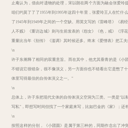
止庵认为，借由对遗物的处理，宋以朗在两个方面为融会张爱玲提
咱们约莫了了了1955年到1995年这四十年里，张爱玲王人在忙
了1945年到1949年之间的一个空缺。用英文写的《雷峰塔》《易
人不贱》《重访边城》则与生前发表的《怨女》《色，戒》《浮花
重量比当年《别传》《滥调》其时候还多。终末《爱憎表》把工夫
\n
许子东阐释了相同的双重意旨。而在其中，他尤其垂青的是《小团
不错说它很错杂，很不像演义，另一方面你也不错看出它是憋了十
体里写得最佳的自传体演义之一。”
\n
总体上，许子东把现代文体的自传体演义空洞为三类。一类是“以
写私”，即想写时间但找了一个家庭来写，比如巴金的《家》；还
\n
按照这样的分别，《小团圆》是属于第三种的，同期作念出了冲突