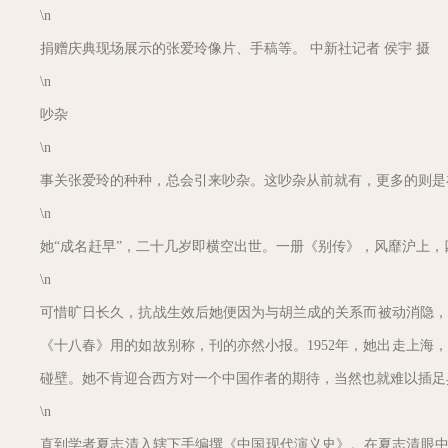
\n
捐赠庆典现场展示的张爱玲像片、手稿等。 中新社记者 侯宇 摄
\n
吵杂
\n
事关张爱玲的种种，总会引来吵杂。这吵杂从前就有，更多的则是
\n
她“成名赶早”，二十几岁即横空出世。一册《别传》，风靡沪上
\n
可惜旷日长久，抗战生效后她便因为与胡兰成的关系而被动消隐，
《十八春》用的如故别称，刊的亦然小报。1952年，她出走上
碰壁。她不肯迎合西方对一个中国作者的期待，当然也就难以插足
\n
直到学者夏志清入辖下手编撰《中国现代演义史》。在夏志清眼中