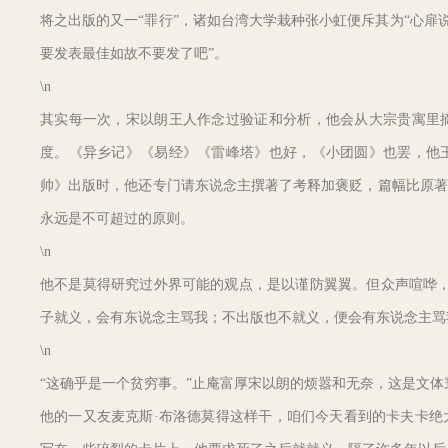
将之出版的又一“罪行”，诸如台湾大学栽种张小虹便斥其为“心扉
要发表最佳如故不要发了吧”。
\n
其实每一次，宋以朗王人作念过验证和分析，他会从大宗贵寓里
度。《异乡记》《易经》《雷峰塔》也好，《小团圆》也罢，他
帅》出版时，他还专门请东说念主撰著了考释加褒贬，篇幅比原著
永远是不可超过的原则。
\n
他不是莫得研究过外界可能的观点，是以谨防翼翼。但众声喧哗，
子就义，会有东说念主骂我；不出版也不就义，便会有东说念主骂
\n
“这确乎是一个贫穷事。”止庵富厚宋以朗的烦嚣和无奈，这是文
他的一又友麦克斯·布洛德莫得这样干，咱们今天看到的卡夫卡绝