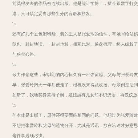
前莫得发表的作品被连续出版。他是统计学博士，擅长跟数字打交
港，只可镇定妥当那些生分的言语和抒发。
\n
还有好几个玄色塑料袋，装的王人是张爱玲的信件，有她写给姑妈
朗也一封封地读、一封封地解，相互比对、通盘梳理，终末编校了
与狭窄心路。
\n
致力作念这些，宋以朗的内心恒久有一种弥留感。父母与张爱玲友
早，张爱玲归天一年后便走了，根柢没来得及收拾。母亲倒是活到
如斯了，我地契身莫得子嗣，姐姐虽有儿女却不识汉语，再仅仅放
\n
但本体是出版了，原件还得要面临相同的问题。他想过为张爱玲建
不想把张爱玲和父母的遗物分开，尤其是通讯，放在沿途才好意思
这件事必须尽快。