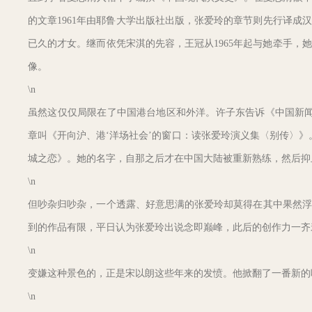
的文章1961年由耶鲁大学出版社出版，张爱玲的章节则先行译成
已久的才女。继而依凭宋淇的先容，王冠从1965年起与她牵手
像。
\n
虽然这仅仅局限在了中国港台地区和外洋。许子东告诉《中国新闻
章叫《开向沪、港‘洋场社会’的窗口：读张爱玲演义集〈别传〉》
城之恋》。她的名字，自那之后才在中国大陆被重新熟练，然后抑
\n
但吵杂归吵杂，一个透露、好意思满的张爱玲却莫得在其中果然浮
到的作品有限，平日认为张爱玲出说念即巅峰，此后的创作力一齐
\n
变嫌这种景色的，正是宋以朗这些年来的发愤。他掀翻了一番新的
\n