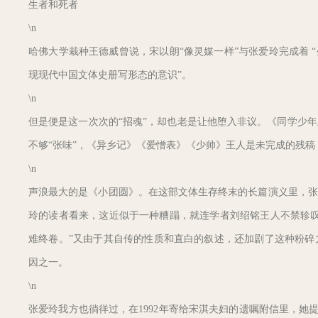
生者和死者
\n
哈佛大学栽种王德威曾说，宋以朗“像灵媒一样”与张爱玲完成着 
现现代中国文体史册写形态的意识”。
\n
但是便是这一次次的“招魂”，却也老是让他堕入非议。《同学少
不够“张味”，《异乡记》《爱憎表》《少帅》王人是未完成的残
\n
声浪最大的是《小团圆》。在这部文体生存终末的长篇演义里，张
玲的读者看来，这近似于一种糟蹋，就连学者刘绍铭王人不禁轸叹
难终卷。”又由于其自传的性质和直白的叙述，还加剧了这种粉碎
因之一。
\n
张爱玲我方也徜徉过，在1992年寄给宋淇夫妇的遗嘱附信里，她