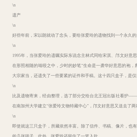
\n
遗产
\n
好些年前，宋以朗就动了念头，要给张爱玲的遗物找到一个永久的
\n
1995年，当张爱玲的遗嘱实际东说念主林式同给宋淇、邝文好
在形照相随的啮咬之中，少时的妙笔“生命是一袭华好意思的袍，
大宗家当，还遗失了一些要紧的证件和手稿。这十四只盒子，是仅
\n
比及遗物寄来，经由整理，选了部分交给台北王冠出版社看护——
在南加州大学建立“张爱玲文物特藏中心”，邝文好意思又送去了
\n
即使就这三只盒子，所藏依然丰富。除了信件、书稿、像片，也有
的几张毯子。此外，张爱玲还留住了一笔入款。