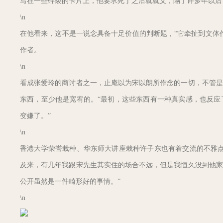
写在一些碎裂的卡片上，他要求死了之后就就义，隔了许多年以后
\n
在他看来，这不是一说念具备十足价值的判断题，“它牵扯到文体
作者。
\n
看成张爱玲的商讨者之一，止庵以为宋以朗所作念的一切，不管是
东西，至少他是宽宥的。“最初，这些东西有一种真实感，也反应
变嫌了。”
\n
香港大学荣誉栽种、华东师大讲座栽种许子东也有着交流的不雅点
及来，有几年我跟宋先生其实住的场合不远，但是我恒久没到他家
公开虽然是一件畸形好的事情。”
\n