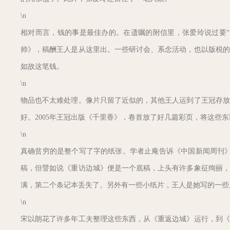
\n
相对而言，钱的事是最佳办的。在遗嘱的附信里，张爱玲说过要“
帅》，稿酬王人是从这里出。一些研讨会、系念活动，也以版税的
如故这笔钱。
\n
物品也不太难处理。像片只留了近似的，其他王人运到了王冠存放
好。2005年王冠出版《千里香》，卷首放了好几篇彩页，将这些
\n
真确贫穷的是整个写了字的纸张。学者止庵告诉《中国新闻周刊》
稿，但譬如说《重访边城》便是一个底稿，上头有许多象征绚丽，
满，第二个条记本丢失了。另外有一些小纸片，王人是她写的一些
\n
宋以朗花了许多年工夫整理这些东西，从《重返边城》运行，到《