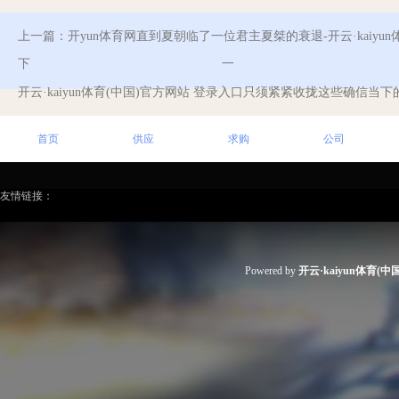
上一篇：
开yun体育网直到夏朝临了一位君主夏桀的衰退-开云·kaiyun
下一
开云·kaiyun体育(中国)官方网站 登录入口只须紧紧收拢这些确信当下的“
首页
供应
求购
公司
友情链接：
Powered by
开云·kaiyun体育(