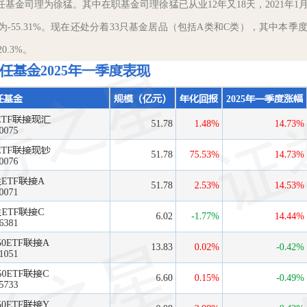
)现任基金司理为徐猛。其中在职基金司理徐猛已从业12年又18天，2021年
答复为-55.31%。现在还处分着33只基金居品（包括A类和C类），其中本
0.3%。