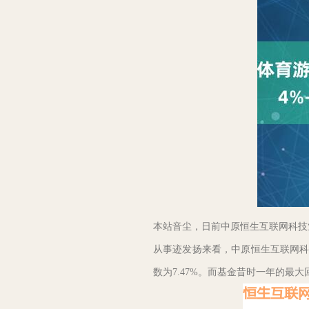
本站音尘，日前中原恒生互联网科技业ET
从事迹发扬来看，中原恒生互联网科技业
数为7.47%。而基金昔时一年的最大回撤