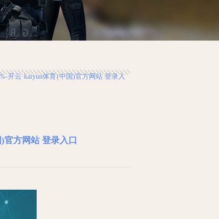
-开云·kaiyun体育(中国)官方网站 登录入
国)官方网站 登录入口