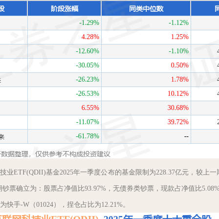
F(QDII)基金2025年一季度公布的基金限制为228.37亿元，较上一期限
一期钞票确立为：股票占净值比93.97%，无债券类钞票，现款占净值比5.
快手-W（01024），捏仓占比为12.21%。