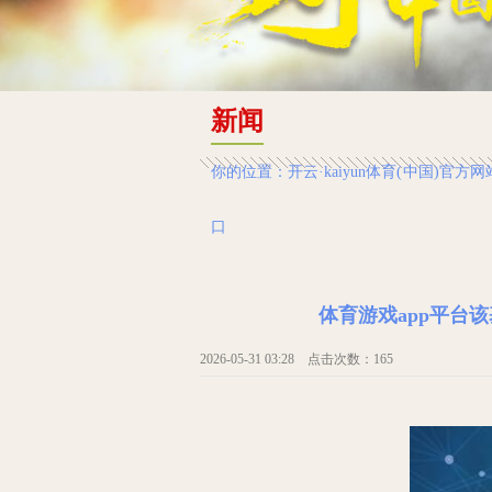
新闻
你的位置：
开云·kaiyun体育(中国)官方
口
体育游戏app平台该
2026-05-31 03:28 点击次数：165