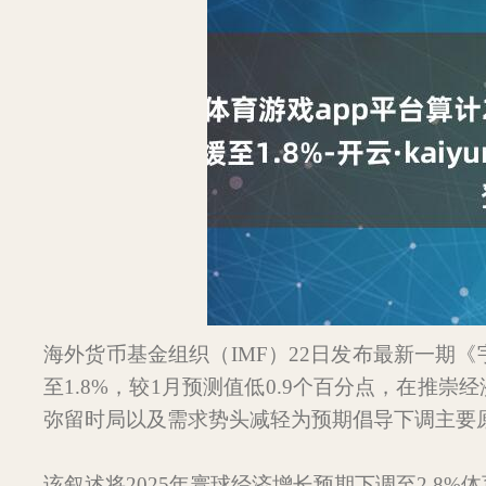
海外货币基金组织（IMF）22日发布最新一期《
至1.8%，较1月预测值低0.9个百分点，在推
弥留时局以及需求势头减轻为预期倡导下调主要
该叙述将2025年寰球经济增长预期下调至2.8%体