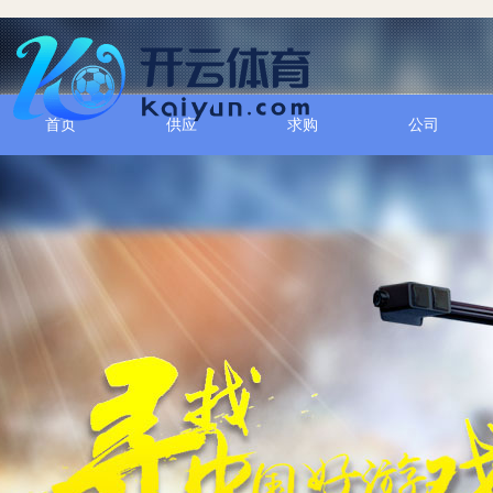
首页
供应
求购
公司